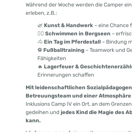
Während der Woche werden die Camper eine
erleben, z.B.:
🌿
Kunst & Handwerk
– eine Chance f
🏊‍♂️
Schwimmen in Bergseen
– erfris
🐴
Ein Tag im Pferdestall
– Bindung m
⚽
Fußballtraining
– Teamwork und Ges
Fähigkeiten
🔥
Lagerfeuer & Geschichtenerzähl
Erinnerungen schaffen
Mit leidenschaftlichen Sozialpädagogen
Betreuungsteam und einer Atmosphäre
Inklusions Camp IV ein Ort, an dem Grenz
gedeihen und
jedes Kind die Magie des 
kann.